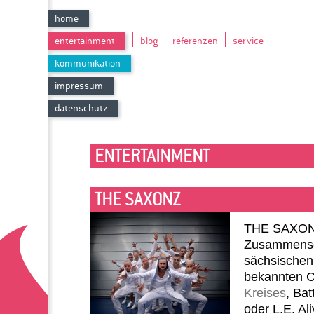
home
entertainment
blog
referenzen
service
kommunikation
impressum
datenschutz
ENTERTAINMENT
THE SAXONZ
THE SAXONZ
Zusammensc
sächsischen
bekannten 
Kreises
, Bat
oder L.E. Al