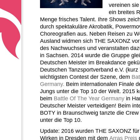
vereinen sie
ein breites 
Menge frisches Talent. Ihre Shows zeich
durch spektakuläre Akrobatik, Powerm
Choreografien aus. Neben Reisen zu We
Ausland widmen sich THE SAXONZ vor 
des Nachwuchses und veranstalten daz
in Sachsen. 2014 wurde die Gruppe gle
Deutschen Meister im Breakdance gekü
Deutschen Tanzsportverband e.V. (kurz
wichtigsten Contest der Szene, dem
Bat
Germany.
Beim internationalen Finale 
Jungs unter die Top 10 der Welt. 201
beim
Battle Of The Year Germany
in Han
Deutscher Meister verteidigen! Beim int
BOTY in Braunschweig tanzte die Crew 
unter die Top 10.
Update: 2016 wurden THE SAXONZ für i
Wirken in Dresden mit dem
Arras Preis