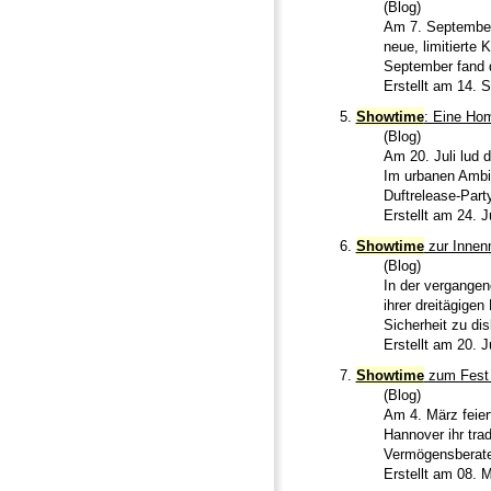
(Blog)
Am 7. September
neue, limitierte 
September fand d
Erstellt am 14. 
5.
Showtime
: Eine Ho
(Blog)
Am 20. Juli lud 
Im urbanen Ambie
Duftrelease-Part
Erstellt am 24. J
6.
Showtime
zur Innen
(Blog)
In der vergangen
ihrer dreitägige
Sicherheit zu dis
Erstellt am 20. 
7.
Showtime
zum Fest 
(Blog)
Am 4. März feier
Hannover ihr tra
Vermögensberater
Erstellt am 08. 