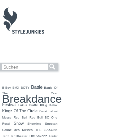
Battle
B-Boy
BMX
BOTY
Battle Of
The Year
Breakdance
Festival
Fokus
Graffiti
IBUg
Kelox
Kingz Of The Circle
Kunst
Lehmi
Messe
Red Bull
Red Bull BC One
Show
Rossi
Showtime
Streetart
Söhne des Kreises
THE SAXONZ
The Saxonz
Tanz
Tanztheater
Trailer