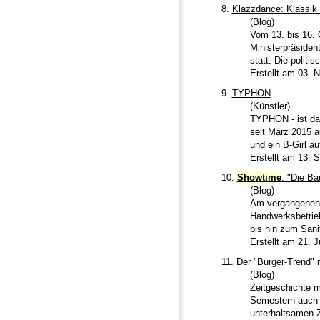
8.
Klazzdance: Klassik
(Blog)
Vom 13. bis 16. 
Ministerpräsiden
statt. Die politi
Erstellt am 03.
9.
TYPHON
(Künstler)
TYPHON - ist das
seit März 2015 
und ein B-Girl au
Erstellt am 13. 
10.
Showtime
: "Die Ba
(Blog)
Am vergangenen 
Handwerksbetrieb
bis hin zum Sanit
Erstellt am 21. 
11.
Der "Bürger-Trend"
(Blog)
Zeitgeschichte m
Semestern auch 
unterhaltsamen Z