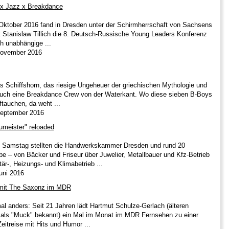
 x Jazz x Breakdance
Oktober 2016 fand in Dresden unter der Schirmherrschaft von Sachsens
t Stanislaw Tillich die 8. Deutsch-Russische Young Leaders Konferenz
sch unabhängige ...
 November 2016
 Schiffshorn, das riesige Ungeheuer der griechischen Mythologie und
auch eine Breakdance Crew von der Waterkant. Wo diese sieben B-Boys
ftauchen, da weht ...
September 2016
umeister" reloaded
Samstag stellten die Handwerkskammer Dresden und rund 20
e – von Bäcker und Friseur über Juwelier, Metallbauer und Kfz-Betrieb
är-, Heizungs- und Klimabetrieb ...
Juni 2016
 mit The Saxonz im MDR
al anders: Seit 21 Jahren lädt Hartmut Schulze-Gerlach (älteren
als "Muck" bekannt) ein Mal im Monat im MDR Fernsehen zu einer
eitreise mit Hits und Humor ...