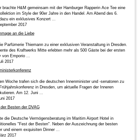
 brachte H&M gemeinsam mit der Hamburger Rapperin Ace Tee eine
Kollektion im Style der 90er Jahre in den Handel. Am Abend des 6.
azu ein exklusives Konzert ...
September 2017
mmage an die Liebe
die Parfümerie Thiemann zu einer exklusiven Veranstaltung in Dresden.
nte des Kraftwerks Mitte erlebten mehr als 500 Gäste bei der ersten
y von Emporio ...
uli 2017
ministerkonferenz
en Woche trafen sich die deutschen Innenminister und -senatoren zu
n Frühjahrskonferenz in Dresden, um aktuelle Fragen der Inneren
kutieren. Am 12. Juni ...
Juni 2017
der Besten der DVAG
te die Deutsche Vermögensberatung im Maritim Airport Hotel in
ditionelles "Fest der Besten". Neben der Auszeichnung der besten
 und einem exquisiten Dinner ...
März 2017