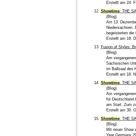
Erstellt am 24. 
12.
Showtime
: THE S
(Blog)
Am 13. Dezember
Niedersachsen. D
begeisterten die
Erstellt am 18.
13.
Fusion of Styles: Br
(Blog)
Am vergangenen 
Sächsischen Unt
im Ballsaal des 
Erstellt am 18.
14.
Showtime
: THE SA
(Blog)
Am vergangenen
für Deutschland 
am Start. Zum zw
Erstellt am 30. 
15.
Showtime
: THE S
(Blog)
Mit neuer Show 
Year Germany 20