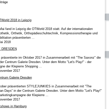
iträge
World 2018 in Leipzig
ai fand in Leipzig die OTWorld 2018 statt. Auf der internationalen
othetik, Orthetik, Orthopädieschuhtechnik, Kompressionstherapie und
litation präsentierten ...
Mai 2018
E DRESDEN
äsentierte im Oktober 2017 in Zusammenarbeit mit "The Saxonz" die
der Centrum Galerie Dresden. Unter dem Motto "Let's Play!" - der
ne der Klepierre Shopping ...
 November 2017
entrum Galerie Dresden
tober präsentierten STYLEJUNKIES in Zusammenarbeit mit "The
an Days“ in der Centrum Galerie Dresden. Unter dem Motto "Let's Play!"
Marketingkampagne der Klepierre ...
 November 2017
tshows in Hamburg