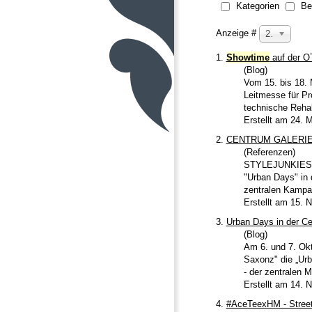
Kategorien
Be
Anzeige #
20
1.
Showtime
auf der OT
(Blog)
Vom 15. bis 18. M
Leitmesse für Pr
technische Rehabi
Erstellt am 24. 
2.
CENTRUM GALERI
(Referenzen)
STYLEJUNKIES pr
"Urban Days" in 
zentralen Kampag
Erstellt am 15.
3.
Urban Days in der C
(Blog)
Am 6. und 7. Ok
Saxonz" die „Urb
- der zentralen 
Erstellt am 14.
4.
#AceTeexHM - Stree