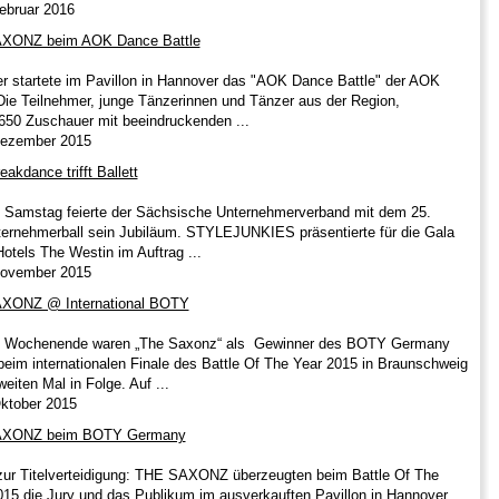
Februar 2016
AXONZ beim AOK Dance Battle
 startete im Pavillon in Hannover das "AOK Dance Battle" der AOK
ie Teilnehmer, junge Tänzerinnen und Tänzer aus der Region,
 650 Zuschauer mit beeindruckenden ...
 Dezember 2015
eakdance trifft Ballett
Samstag feierte der Sächsische Unternehmerverband mit dem 25.
ernehmerball sein Jubiläum. STYLEJUNKIES präsentierte für die Gala
Hotels The Westin im Auftrag ...
 November 2015
XONZ @ International BOTY
 Wochenende waren „The Saxonz“ als Gewinner des BOTY Germany
beim internationalen Finale des Battle Of The Year 2015 in Braunschweig
eiten Mal in Folge. Auf ...
Oktober 2015
AXONZ beim BOTY Germany
zur Titelverteidigung: THE SAXONZ überzeugten beim Battle Of The
15 die Jury und das Publikum im ausverkauften Pavillon in Hannover