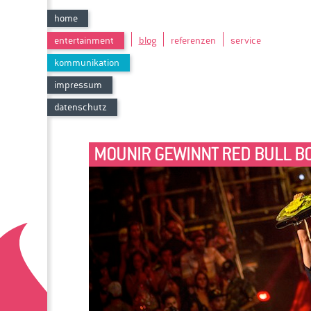
home
entertainment
blog
referenzen
service
kommunikation
impressum
datenschutz
MOUNIR GEWINNT RED BULL B