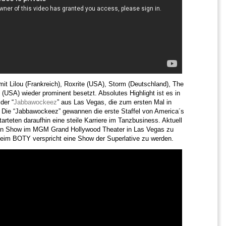
it Lilou (Frankreich), Roxrite (USA), Storm (Deutschland), The
(USA) wieder prominent besetzt. Absolutes Highlight ist es in
der “
Jabbawockeez
” aus Las Vegas, die zum ersten Mal in
. Die “Jabbawockeez” gewannen die erste Staffel von America´s
rteten daraufhin eine steile Karriere im Tanzbusiness. Aktuell
enen Show im MGM Grand Hollywood Theater in Las Vegas zu
 beim BOTY verspricht eine Show der Superlative zu werden.