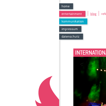
home
entertainment
blog
ref
kommunikation
impressum
datenschutz
INTERNATION