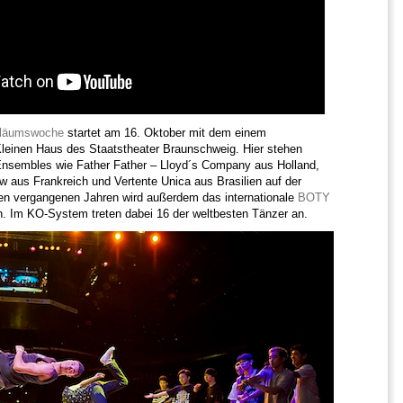
iläumswoche
startet am 16. Oktober mit dem einem
leinen Haus des Staatstheater Braunschweig. Hier stehen
 Ensembles wie Father Father – Lloyd´s Company aus Holland,
w aus Frankreich und Vertente Unica aus Brasilien auf der
den vergangenen Jahren wird außerdem das internationale
BOTY
. Im KO-System treten dabei 16 der weltbesten Tänzer an.