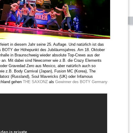
feiert in diesem Jahr seine 25. Auflage. Und natürlich ist das
des BOTY der Höhepunkt des Jubiläumsjahres. Am 18. Oktober
nhalle in Braunschweig wieder absolute Top-Crews aus der
 an. Mit dabei sind Newcomer wie z.B. die Crazy Elements
der Gravedad Zero aus Mexico, aber natürlich auch so
ie z.B. Body Carnival (Japan), Fusion MC (Korea), The
datorz (Russland), Soul Mavericks (UK) oder Infamous
schland gehen
THE SAXONZ
als
Gewinner des BOTY Germany