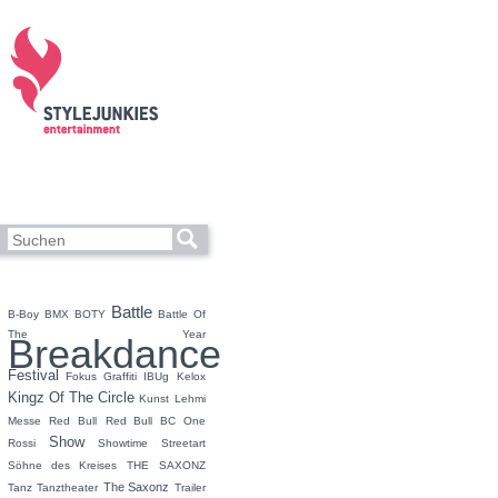
Battle
B-Boy
BMX
BOTY
Battle Of
The Year
Breakdance
Festival
Fokus
Graffiti
IBUg
Kelox
Kingz Of The Circle
Kunst
Lehmi
Messe
Red Bull
Red Bull BC One
Show
Rossi
Showtime
Streetart
Söhne des Kreises
THE SAXONZ
The Saxonz
Tanz
Tanztheater
Trailer