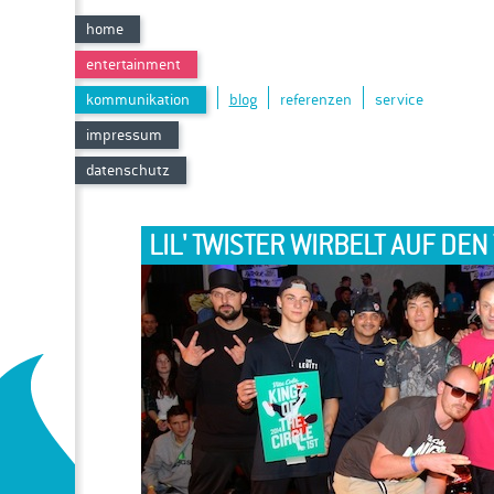
home
entertainment
kommunikation
blog
referenzen
service
impressum
datenschutz
LIL' TWISTER WIRBELT AUF DEN